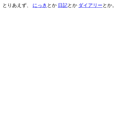
とりあえず、
にっき
とか
日記
とか
ダイアリー
とか。